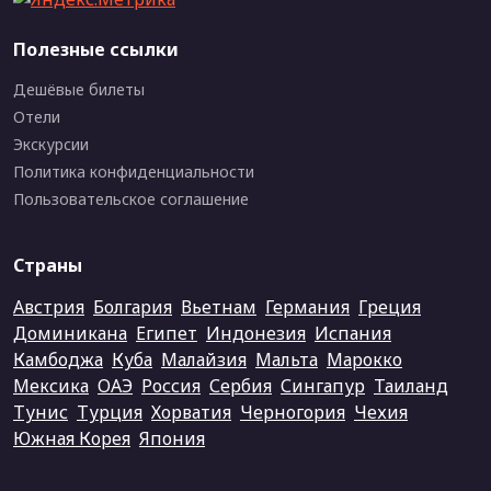
Полезные ссылки
Дешёвые билеты
Отели
Экскурсии
Политика конфиденциальности
Пользовательское соглашение
Страны
Австрия
Болгария
Вьетнам
Германия
Греция
Доминикана
Египет
Индонезия
Испания
Камбоджа
Куба
Малайзия
Мальта
Марокко
Мексика
ОАЭ
Россия
Сербия
Сингапур
Таиланд
Тунис
Турция
Хорватия
Черногория
Чехия
Южная Корея
Япония