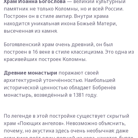
Храм Иоанна Богослова
— великий культурный
памятник не только Коломны, но и всей России.
Построен он в стиле ампир. Внутри храма
находится уникальная икона Божьей Матери,
высеченная из камня.
Богоявленский храм очень древний, он был
построен в 16 веке в стиле классицизма. Это одна из
красивейших построек Коломны.
Древние монастыри
поражают своей
архитектурной утончённостью. Наибольшей
исторической ценностью обладает Бобренёв
монастырь, возведённый в 1381 году.
По легенде в этой постройке существует скрытый
храм «Поющих ангелов». Невозможно объяснить,
почему, но акустика здесь очень необычная: даже
если тихо поёт один певчий из хора, кажется, будто