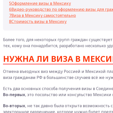
5
Оформление визы в Мексику
6
Видео-руководство по оформлению визы для гра
7
Виза в Мексику самостоятельно
8
Стоимость визы в Мексику
Более того, для некоторых групп граждан существует
тех, кому она понадобится, разработано несколько уд
НУЖНА ЛИ ВИЗА В МЕКСИ
Отмена въездных виз между Россией и Мексикой план
виза гражданам РФ в большинстве случаев всё же нуж
Есть два основных способа получения визы в Соеди
Во-первых
, это посольство или консульство Мексики 
Во-вторых
, не так давно была открыта возможность 
электронное разрешение, которое нужно будет предъ