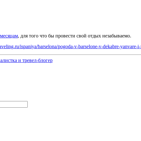
 месяцам
, для того что бы провести свой отдых незабываемо.
raveling.ru/ispaniya/barselona/pogoda-v-barselone-v-dekabre-yanvare-i-
алистка и тревел-блогер