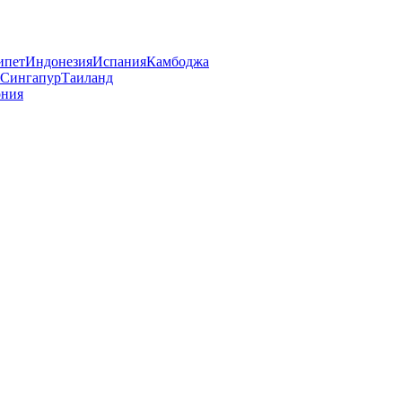
ипет
Индонезия
Испания
Камбоджа
Сингапур
Таиланд
ния