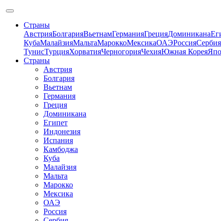
Страны
Австрия
Болгария
Вьетнам
Германия
Греция
Доминикана
Ег
Куба
Малайзия
Мальта
Марокко
Мексика
ОАЭ
Россия
Сербия
Тунис
Турция
Хорватия
Черногория
Чехия
Южная Корея
Япо
Страны
Австрия
Болгария
Вьетнам
Германия
Греция
Доминикана
Египет
Индонезия
Испания
Камбоджа
Куба
Малайзия
Мальта
Марокко
Мексика
ОАЭ
Россия
Сербия