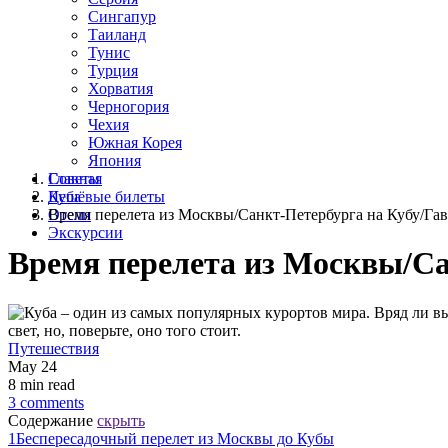
Сингапур
Таиланд
Тунис
Турция
Хорватия
Черногория
Чехия
Южная Корея
Япония
Советы
Главная
Дешёвые билеты
Куба
Отели
Время перелета из Москвы/Санкт-Петербурга на Кубу/Га
Экскурсии
Время перелета из Москвы/Са
Путешествия
May 24
8 min read
3 comments
Содержание
скрыть
1
Беспересадочный перелет из Москвы до Кубы