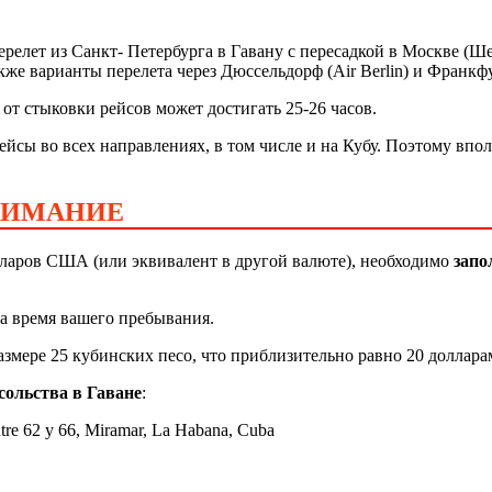
елет из Санкт- Петербурга в Гавану с пересадкой в Москве (Ше
акже варианты перелета через Дюссельдорф (Air Berlin) и Франкфу
 от стыковки рейсов может достигать 25-26 часов.
йсы во всех направлениях, в том числе и на Кубу. Поэтому впол
НИМАНИЕ
ларов США (или эквивалент в другой валюте), необходимо
запо
на время вашего пребывания.
азмере 25 кубинских песо, что приблизительно равно 20 долла
сольства в Гаване
:
tre 62 y 66, Miramar, La Habana, Cuba