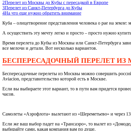
2
Перелет из Москвы до Кубы с пересадкой в Европе
3
Перелет из Санкт-Петербурга до Кубы
4
На что еще нужно обратить внимание
Куба – олицетворение представления человека о рае на земле: м
А осуществить эту мечту легко и просто – просто нужно купит
Время перелета до Кубы из Москвы или Санкт-Петербурга завис
все мелочи и детали. Вот несколько вариантов.
БЕСПЕРЕСАДОЧНЫЙ ПЕРЕЛЕТ ИЗ 
Беспересадочные перелеты из Москвы можно совершить росси
Aviacion, представительство которой есть в Москве.
Если вы выбираете этот вариант, то в пути вам придется прове
часов.
Самолеты «Аэрофлота» вылетают из «Шереметьево» и через 13 ч
Если же ваш выбор падет на «Трансаэро», то вылет из «Домодед
выбирайте сами, какая компания вам по душе.