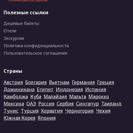
Полезные ссылки
Дешёвые билеты
Отели
Экскурсии
Политика конфиденциальности
Пользовательское соглашение
Страны
Австрия
Болгария
Вьетнам
Германия
Греция
Доминикана
Египет
Индонезия
Испания
Камбоджа
Куба
Малайзия
Мальта
Марокко
Мексика
ОАЭ
Россия
Сербия
Сингапур
Таиланд
Тунис
Турция
Хорватия
Черногория
Чехия
Южная Корея
Япония